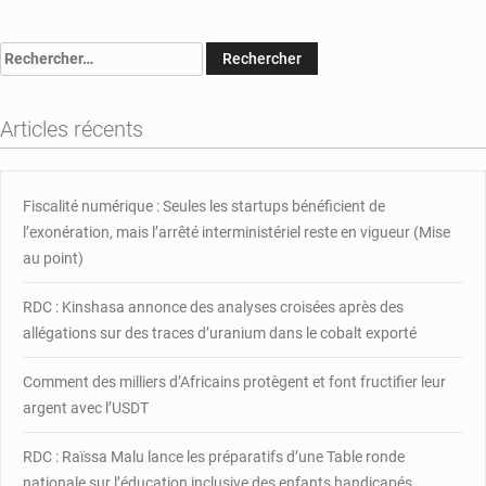
:
le
Rechercher :
bureau
exécutif
de
Articles récents
la
Fédération
de
basketball
Fiscalité numérique : Seules les startups bénéficient de
dissout
l’exonération, mais l’arrêté interministériel reste en vigueur (Mise
au point)
RDC : Kinshasa annonce des analyses croisées après des
allégations sur des traces d’uranium dans le cobalt exporté
Comment des milliers d’Africains protègent et font fructifier leur
argent avec l’USDT
RDC : Raïssa Malu lance les préparatifs d’une Table ronde
nationale sur l’éducation inclusive des enfants handicapés