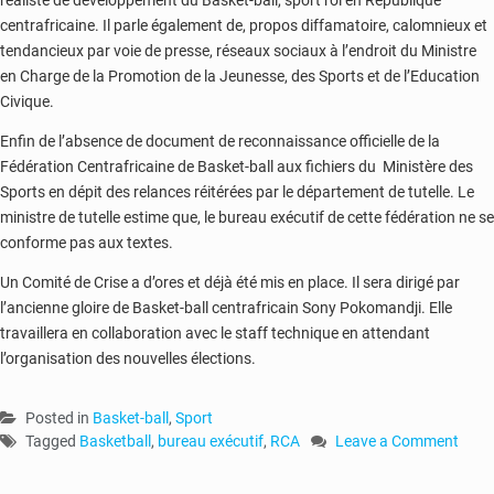
réaliste de développement du Basket-ball, sport roi en République
centrafricaine. Il parle également de, propos diffamatoire, calomnieux et
tendancieux par voie de presse, réseaux sociaux à l’endroit du Ministre
en Charge de la Promotion de la Jeunesse, des Sports et de l’Education
Civique.
Enfin de l’absence de document de reconnaissance officielle de la
Fédération Centrafricaine de Basket-ball aux fichiers du Ministère des
Sports en dépit des relances réitérées par le département de tutelle. Le
ministre de tutelle estime que, le bureau exécutif de cette fédération ne se
conforme pas aux textes.
Un Comité de Crise a d’ores et déjà été mis en place. Il sera dirigé par
l’ancienne gloire de Basket-ball centrafricain Sony Pokomandji. Elle
travaillera en collaboration avec le staff technique en attendant
l’organisation des nouvelles élections.
Posted in
Basket-ball
,
Sport
Tagged
Basketball
,
bureau exécutif
,
RCA
Leave a Comment
on
RCA