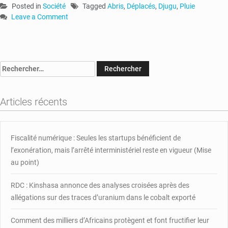
Posted in
Société
Tagged
Abris
,
Déplacés
,
Djugu
,
Pluie
Leave a Comment
on
RDC :
plus
de
Rechercher :
100
abris
des
Articles récents
déplacés
détruits
une
forte
Fiscalité numérique : Seules les startups bénéficient de
pluie
l’exonération, mais l’arrêté interministériel reste en vigueur (Mise
au point)
RDC : Kinshasa annonce des analyses croisées après des
allégations sur des traces d’uranium dans le cobalt exporté
Comment des milliers d’Africains protègent et font fructifier leur