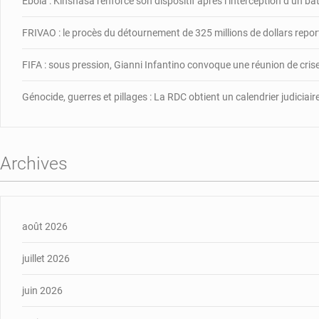
Ebola : Kinshasa renforce son dispositif après l’interception d’un b
FRIVAO : le procès du détournement de 325 millions de dollars repor
FIFA : sous pression, Gianni Infantino convoque une réunion de cris
Génocide, guerres et pillages : La RDC obtient un calendrier judiciai
Archives
août 2026
juillet 2026
juin 2026