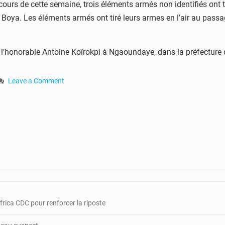
cours de cette semaine, trois éléments armés non identifiés ont 
Boya. Les éléments armés ont tiré leurs armes en l’air au passag
de l’honorable Antoine Koïrokpi à Ngaoundaye, dans la préfectur
Leave a Comment
on
RCA
:
Antoine
Koïrokpi
victime
d’un
braquage
attribué
aux
rebelles
rica CDC pour renforcer la riposte
3R