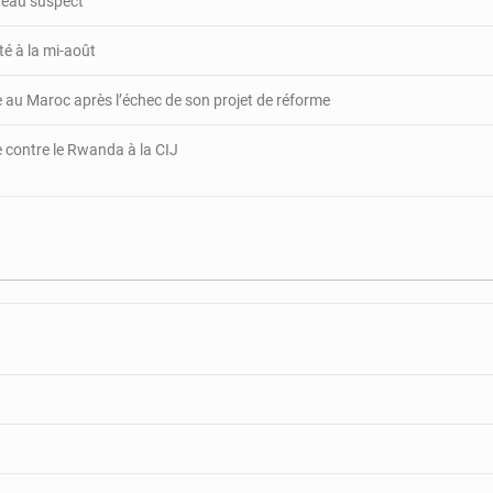
ateau suspect
té à la mi-août
e au Maroc après l’échec de son projet de réforme
re contre le Rwanda à la CIJ