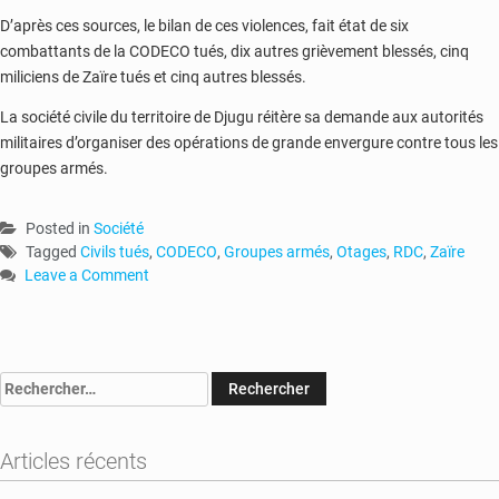
D’après ces sources, le bilan de ces violences, fait état de six
combattants de la CODECO tués, dix autres grièvement blessés, cinq
miliciens de Zaïre tués et cinq autres blessés.
La société civile du territoire de Djugu réitère sa demande aux autorités
militaires d’organiser des opérations de grande envergure contre tous les
groupes armés.
Posted in
Société
Tagged
Civils tués
,
CODECO
,
Groupes armés
,
Otages
,
RDC
,
Zaïre
Leave a Comment
on
RDC
:
48
Rechercher :
civils
tués
et
Articles récents
45
autres