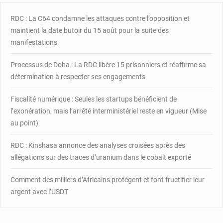
pris
en
RDC : La C64 condamne les attaques contre l’opposition et
otage
maintient la date butoir du 15 août pour la suite des
depuis
manifestations
le
début
Processus de Doha : La RDC libère 15 prisonniers et réaffirme sa
de
détermination à respecter ses engagements
l’année
Fiscalité numérique : Seules les startups bénéficient de
l’exonération, mais l’arrêté interministériel reste en vigueur (Mise
au point)
RDC : Kinshasa annonce des analyses croisées après des
allégations sur des traces d’uranium dans le cobalt exporté
Comment des milliers d’Africains protègent et font fructifier leur
argent avec l’USDT