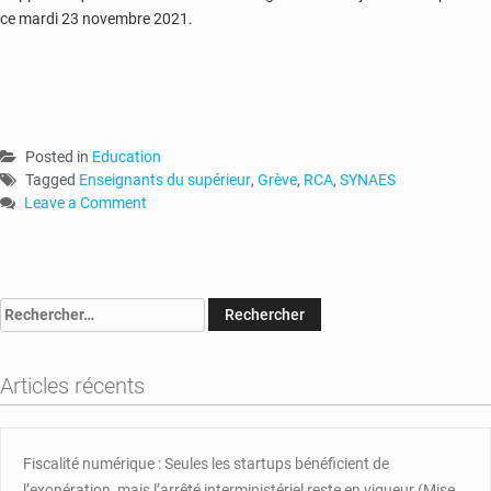
ce mardi 23 novembre 2021.
Posted in
Education
Tagged
Enseignants du supérieur
,
Grève
,
RCA
,
SYNAES
Leave a Comment
on
RCA
:
les
Rechercher :
enseignants
du
supérieur
Articles récents
en
grève
Fiscalité numérique : Seules les startups bénéficient de
l’exonération, mais l’arrêté interministériel reste en vigueur (Mise