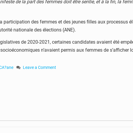
feste de la part des femmes doit être sentie, et à la fin, la fem
participation des femmes et des jeunes filles aux processus éle
torité nationale des élections (ANE).
gislatives de 2020-2021, certaines candidates avaient été emp
socioéconomiques n’avaient permis aux femmes de s’afficher lors
CA?ane
Leave a Comment
on
RCA-
municipales
de
2022
:
l’ONU-
Femmes
lance
son