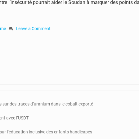
tre l’insécurité pourrait aider le Soudan à marquer des points dan
sme
Leave a Comment
on
Le
Soudan
ferme
ses
frontières
avec
la
Centrafrique
et
la
 sur des traces d’uranium dans le cobalt exporté
Libye
gent avec l’USDT
 sur l’éducation inclusive des enfants handicapés