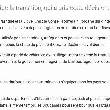
ige la transition, qui a pris cette décision.
rique et la Libye. C’est le Conseil souverain, l’organe qui dirige
reuses et servent depuis longtemps aux trafics de marchandises, 
 utilisée par les criminels, trafiquants et passeurs en tout genr
n depuis la chute du président Omar el-Béchir en avril dernier.
uverain a parlé de véhicules ayant illégalement traversé la front
souverain et le gouvernement régional du Darfour, région de l’ou
elles darfouris d’aller s’entraîner ou s’équiper dans les pays v
é du département d’État américain paru ce jeudi et passé inape
ns le même temps, les Soudanais poussent pour que les États-Uni