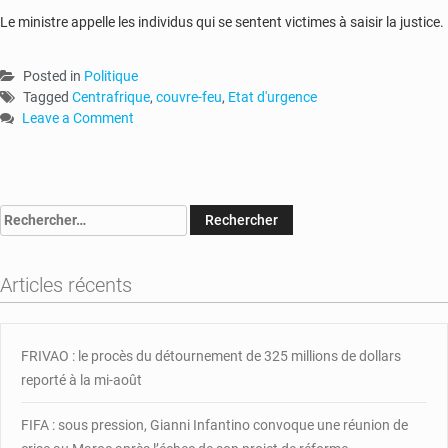
Le ministre appelle les individus qui se sentent victimes à saisir la justice.
Posted in
Politique
Tagged
Centrafrique
,
couvre-feu
,
Etat d'urgence
Leave a Comment
on
RCA-
État
d’urgence
Rechercher :
:
le
ministre
Articles récents
de
la
Justice
réagit
FRIVAO : le procès du détournement de 325 millions de dollars
aux
reporté à la mi-août
critiques
FIFA : sous pression, Gianni Infantino convoque une réunion de