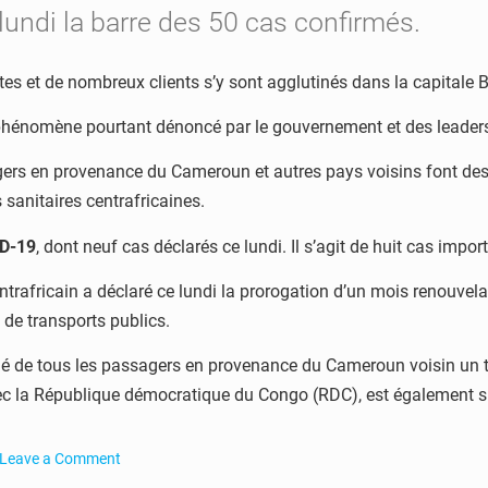
t lundi la barre des 50 cas confirmés.
tes et de nombreux clients s’y sont agglutinés dans la capitale B
 phénomène pourtant dénoncé par le gouvernement et des leaders 
gers en provenance du Cameroun et autres pays voisins font des 
 sanitaires centrafricaines.
D-19
, dont neuf cas déclarés ce lundi. Il s’agit de huit cas impo
entrafricain a déclaré ce lundi la prorogation d’un mois renouve
 de transports publics.
gé de tous les passagers en provenance du Cameroun voisin un te
avec la République démocratique du Congo (RDC), est également 
Leave a Comment
on