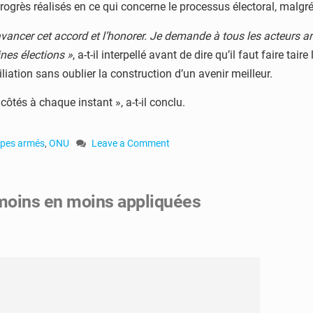
ogrès réalisés en ce qui concerne le processus électoral, malgré 
avancer cet accord et l’honorer. Je demande à tous les acteurs ar
ines élections »
, a-t-il interpellé avant de dire qu’il faut faire t
iation sans oublier la construction d’un avenir meilleur.
ôtés à chaque instant », a-t-il conclu.
pes armés
,
ONU
Leave a Comment
on
RCA
:
moins en moins appliquées
Antonio
Guterres
lance
un
appel
aux
groupes
armés