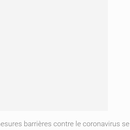
pour
un
cessez-
le-
feu
sures barrières contre le coronavirus se