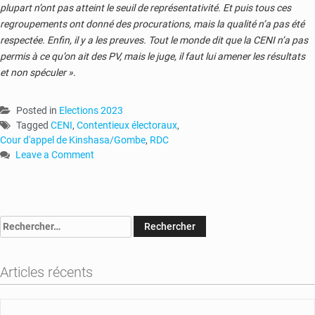
plupart n’ont pas atteint le seuil de représentativité. Et puis tous ces
regroupements ont donné des procurations, mais la qualité n’a pas été
respectée. Enfin, il y a les preuves. Tout le monde dit que la CENI n’a pas
permis à ce qu’on ait des PV, mais le juge, il faut lui amener les résultats
et non spéculer »
.
Posted in
Elections 2023
Tagged
CENI
,
Contentieux électoraux
,
Cour d'appel de Kinshasa/Gombe
,
RDC
Leave a Comment
on
RDC
:
les
Rechercher :
arrêts
sur
les
Articles récents
contentieux
électoraux
seront