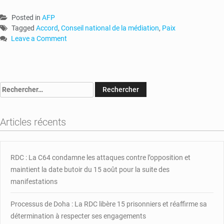
Posted in
AFP
Tagged
Accord
,
Conseil national de la médiation
,
Paix
Leave a Comment
on
RCA
:
le
Rechercher :
Conseil
National
de
Articles récents
la
Médiation
explique
l’accord
RDC : La C64 condamne les attaques contre l’opposition et
de
maintient la date butoir du 15 août pour la suite des
paix
manifestations
à
la
Processus de Doha : La RDC libère 15 prisonniers et réaffirme sa
population
détermination à respecter ses engagements