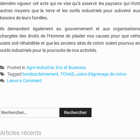
dernière vigueur cet acte qui ne vise qu’à asservir les paysans qui n’ont
autres moyens que la terre et les outils industriels pour subvenir aux
besoins de leurs familles.
Ils demandent également au gouvernement et aux organisations
chargées des droits de l’Homme de plaider nos causes pour que cette
usine soit réhabilitée et que les anciens sites de coton soient pourvus en
outils industriels pour la poursuite de nos activités.
Posted in
Agro-industrie
,
Eco et Business
Tagged
bombardemement
,
TCHAD
,
usine d'égrenage de coton
Leave a Comment
on
RCA
:
l’unique
Rechercher :
usine
d’égrenage
de
Articles récents
coton
graine