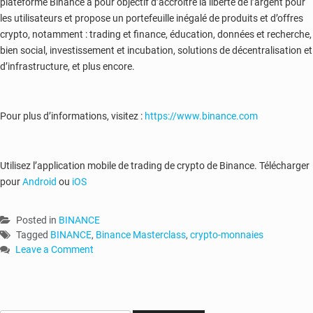
plateforme Binance a pour objectif d’accroître la liberté de l’argent pour
les utilisateurs et propose un portefeuille inégalé de produits et d’offres
crypto, notamment : trading et finance, éducation, données et recherche,
bien social, investissement et incubation, solutions de décentralisation et
d’infrastructure, et plus encore.
Pour plus d’informations, visitez :
https://www.binance.com
Utilisez l’application mobile de trading de crypto de Binance. Télécharger
pour
Android
ou
iOS
Posted in
BINANCE
Tagged
BINANCE
,
Binance Masterclass
,
crypto-monnaies
Leave a Comment
on
Communiqué
de
presse