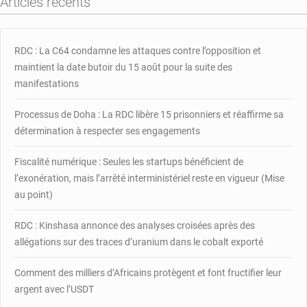
Articles récents
huit
blessées
dans
un
RDC : La C64 condamne les attaques contre l’opposition et
conflit
maintient la date butoir du 15 août pour la suite des
ethnique
manifestations
Processus de Doha : La RDC libère 15 prisonniers et réaffirme sa
détermination à respecter ses engagements
Fiscalité numérique : Seules les startups bénéficient de
l’exonération, mais l’arrêté interministériel reste en vigueur (Mise
au point)
RDC : Kinshasa annonce des analyses croisées après des
allégations sur des traces d’uranium dans le cobalt exporté
Comment des milliers d’Africains protègent et font fructifier leur
argent avec l’USDT