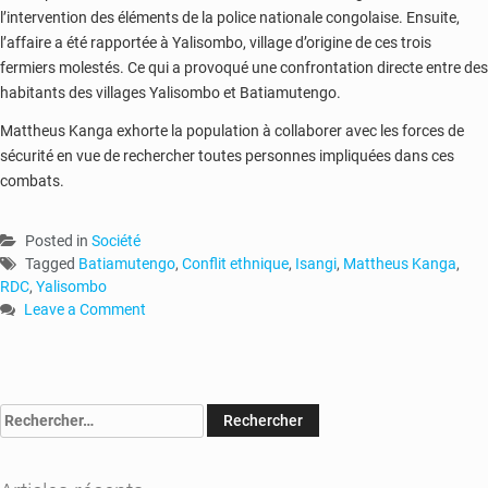
l’intervention des éléments de la police nationale congolaise. Ensuite,
l’affaire a été rapportée à Yalisombo, village d’origine de ces trois
fermiers molestés. Ce qui a provoqué une confrontation directe entre des
habitants des villages Yalisombo et Batiamutengo.
Mattheus Kanga exhorte la population à collaborer avec les forces de
sécurité en vue de rechercher toutes personnes impliquées dans ces
combats.
Posted in
Société
Tagged
Batiamutengo
,
Conflit ethnique
,
Isangi
,
Mattheus Kanga
,
RDC
,
Yalisombo
Leave a Comment
on
RDC-
Isangi
:
Rechercher :
six
morts
et