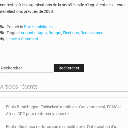
contexte où les organisations de la société civile s’inquiètent de la tenue
des élections prévues de 2020.
Posted in
Partis politiques
Tagged
Augustin Agou
,
Bangui
,
Elections
,
Renaissance
Leave a Comment
on
RCA
:
«
Rechercher :
La
Renaissance
»
Articles récents
à
Bangui
Ebola Bundibugyo : Tshisekedi mobilise le Gouvernement, l’OMS et
Africa CDC pour renforcer la riposte
Ebola : Kinshasa renforce son dispositif après l’interception d’un