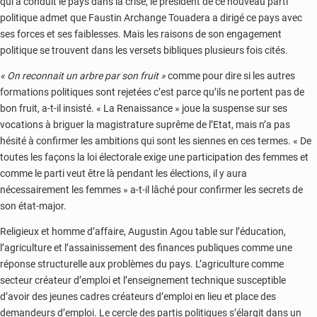
qui a conduit le pays dans la crise, le président de ce nouveau parti
politique admet que Faustin Archange Touadera a dirigé ce pays avec
ses forces et ses faiblesses. Mais les raisons de son engagement
politique se trouvent dans les versets bibliques plusieurs fois cités.
« On reconnait un arbre par son fruit »
comme pour dire si les autres
formations politiques sont rejetées c’est parce qu’ils ne portent pas de
bon fruit, a-t-il insisté. « La Renaissance » joue la suspense sur ses
vocations à briguer la magistrature suprême de l’Etat, mais n’a pas
hésité à confirmer les ambitions qui sont les siennes en ces termes. « De
toutes les façons la loi électorale exige une participation des femmes et
comme le parti veut être là pendant les élections, il y aura
nécessairement les femmes » a-t-il lâché pour confirmer les secrets de
son état-major.
Religieux et homme d’affaire, Augustin Agou table sur l’éducation,
l’agriculture et l’assainissement des finances publiques comme une
réponse structurelle aux problèmes du pays. L’agriculture comme
secteur créateur d’emploi et l’enseignement technique susceptible
d’avoir des jeunes cadres créateurs d’emploi en lieu et place des
demandeurs d’emploi. Le cercle des partis politiques s’élargit dans un