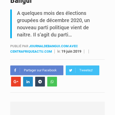
Bangui
FRIVAO : le procès du détournement de 325 millions de dollars reporté à la mi-août
A quelques mois des élections
groupées de décembre 2020, un
FIFA : sous pression, Gianni Infantino convoque une réunion de crise au Maroc après l’échec de son projet de réforme
nouveau parti politique vient de
naitre. Il s’agit du parti…
PUBLIÉ PAR
JOURNALDEBANGUI.COM AVEC
le:
19 juin 2019
CENTRAFRIQUEACTU.COM
Partager sur Facebook
Tweetez!