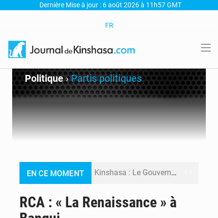
Dernière Mise à jour : 6 août 2026 à 11h57 GMT
FR
Politique
›
Partis politiques
Kinshasa : Le Gouvernement provincial annonce la construction imminente du boulevard Étienne Tshisekedi
EN CE MOMENT
Ebola Bundibugyo : Tshisekedi mobilise le Gouvernement, l’OMS et Africa CDC pour renforcer la riposte
RCA : « La Renaissance » à
Ebola : Kinshasa renforce son dispositif après l’interception d’un bateau suspect