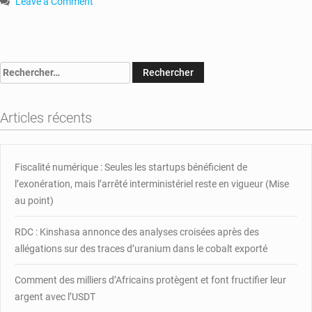
Leave a Comment
on
Centrafrique
:
le
Rechercher :
leader
du
groupe
Articles récents
armé
3R
n’est
plus
Fiscalité numérique : Seules les startups bénéficient de
un
l’exonération, mais l’arrêté interministériel reste en vigueur (Mise
interlocuteur
au point)
potentiel
du
RDC : Kinshasa annonce des analyses croisées après des
gouvernement
allégations sur des traces d’uranium dans le cobalt exporté
(PM)
Comment des milliers d’Africains protègent et font fructifier leur
argent avec l’USDT