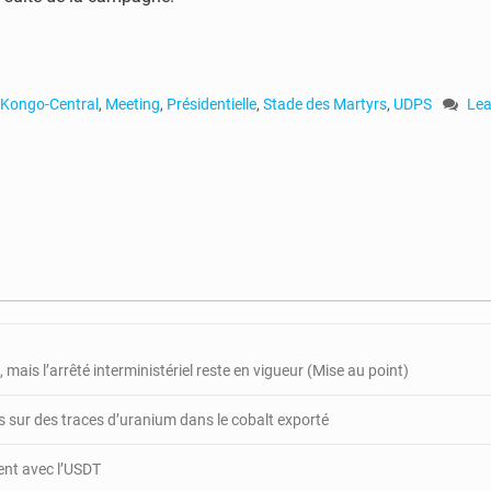
Kongo-Central
,
Meeting
,
Présidentielle
,
Stade des Martyrs
,
UDPS
Le
on
RD
Pré
:
gra
mee
pou
un
déb
de
ca
 mais l’arrêté interministériel reste en vigueur (Mise au point)
de
Féli
 sur des traces d’uranium dans le cobalt exporté
Tsh
gent avec l’USDT