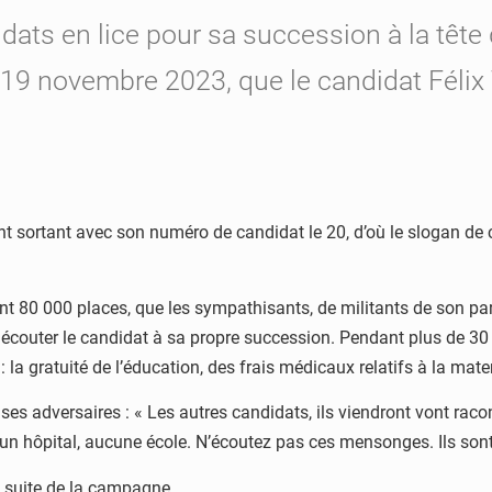
idats en lice pour sa succession à la têt
19 novembre 2023, que le candidat Féli
dent sortant avec son numéro de candidat le 20, d’où le slogan d
t 80 000 places, que les sympathisants, de militants de son par
écouter le candidat à sa propre succession. Pendant plus de 30 m
: la gratuité de l’éducation, des frais médicaux relatifs à la mater
s adversaires : « Les autres candidats, ils viendront vont racont
 aucun hôpital, aucune école. N’écoutez pas ces mensonges. Ils son
a suite de la campagne.