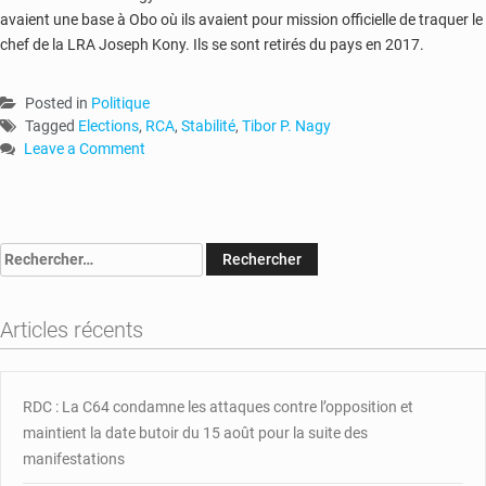
avaient une base à Obo où ils avaient pour mission officielle de traquer le
chef de la LRA Joseph Kony. Ils se sont retirés du pays en 2017.
Posted in
Politique
Tagged
Elections
,
RCA
,
Stabilité
,
Tibor P. Nagy
Leave a Comment
on
RCA
:
le
Rechercher :
sous-
secrétaire
américain
Articles récents
plaide
pour
la
stabilité
RDC : La C64 condamne les attaques contre l’opposition et
maintient la date butoir du 15 août pour la suite des
manifestations