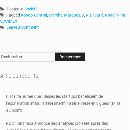
Posted in
Société
Tagged
Kongo-Central
,
Marche
,
Marque BB
,
Riz avarié
,
Roger Nimi
,
SOCIMEX
Leave a Comment
on
RDC
:
aucun
Rechercher :
sac
de
riz
Articles récents
avarié
sur
le
marché
Fiscalité numérique : Seules les startups bénéficient de
l’exonération, mais l’arrêté interministériel reste en vigueur (Mise
au point)
RDC : Kinshasa annonce des analyses croisées après des