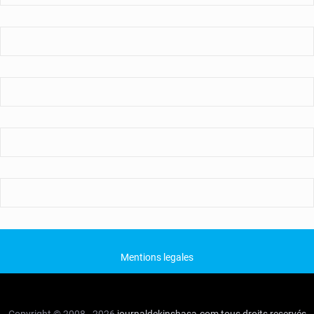
Mentions legales
Copyright © 2008 - 2026
journaldekinshasa.com
tous droits reservés