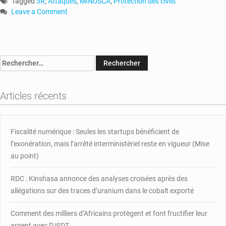
Tagged
3R
,
Attaques
,
MINUSCA
,
Protection des civils
Leave a Comment
on
RCA
:
la
Rechercher :
MINUSCA
mène
une
Articles récents
opération
dans
l’Ouest
du
Fiscalité numérique : Seules les startups bénéficient de
pays
l’exonération, mais l’arrêté interministériel reste en vigueur (Mise
au point)
RDC : Kinshasa annonce des analyses croisées après des
allégations sur des traces d’uranium dans le cobalt exporté
Comment des milliers d’Africains protègent et font fructifier leur
argent avec l’USDT