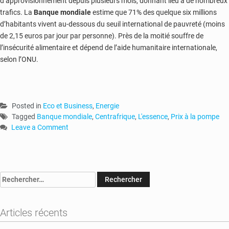
d’approvisionnement depuis plusieurs mois, donnant lieu à de nombreux
trafics. La
Banque mondiale
estime que 71% des quelque six millions
d’habitants vivent au-dessous du seuil international de pauvreté (moins
de 2,15 euros par jour par personne). Près de la moitié souffre de
l’insécurité alimentaire et dépend de l’aide humanitaire internationale,
selon l’ONU.
Posted in
Eco et Business
,
Energie
Tagged
Banque mondiale
,
Centrafrique
,
L'essence
,
Prix à la pompe
Leave a Comment
on
Centrafrique
:
comprendre
Rechercher :
la
hausse
des
Articles récents
prix
du