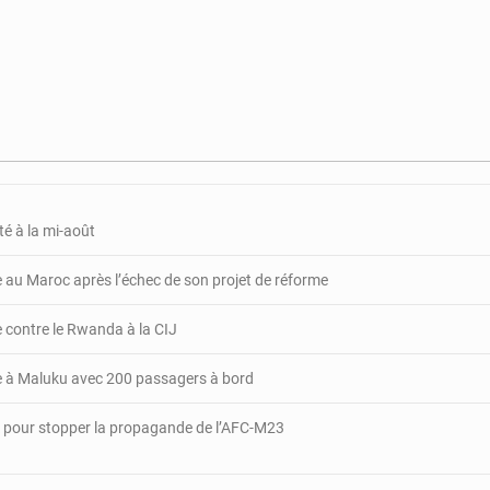
RCA
:
Accusation
de
manipulations,
calomnies
et
vengeances
:
qui
té à la mi-août
est
Phénol
e au Maroc après l’échec de son projet de réforme
Kouassi
?
re contre le Rwanda à la CIJ
te à Maluku avec 200 passagers à bord
 pour stopper la propagande de l’AFC-M23