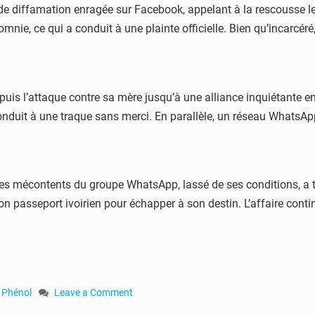
e diffamation enragée sur Facebook, appelant à la rescousse les
mnie, ce qui a conduit à une plainte officielle. Bien qu’incarcér
uis l’attaque contre sa mère jusqu’à une alliance inquiétante en
onduit à une traque sans merci. En parallèle, un réseau WhatsAp
s mécontents du groupe WhatsApp, lassé de ses conditions, a tou
son passeport ivoirien pour échapper à son destin. L’affaire cont
 Phénol
Leave a Comment
on