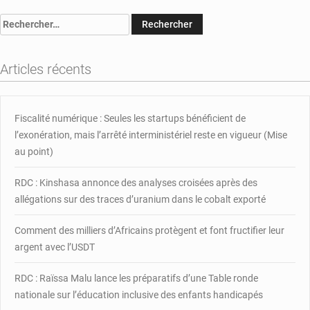
agricole
Rechercher :
de
Bouar
:
Articles récents
le
groupement
Nding-
Ranson
Fiscalité numérique : Seules les startups bénéficient de
remporte
l’exonération, mais l’arrêté interministériel reste en vigueur (Mise
le
au point)
1èr
prix
RDC : Kinshasa annonce des analyses croisées après des
allégations sur des traces d’uranium dans le cobalt exporté
Comment des milliers d’Africains protègent et font fructifier leur
argent avec l’USDT
RDC : Raïssa Malu lance les préparatifs d’une Table ronde
nationale sur l’éducation inclusive des enfants handicapés