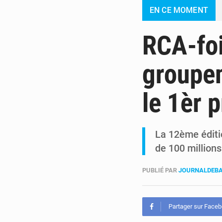
EN CE MOMENT
RCA-foi
groupe
le 1èr p
La 12ème éditio
de 100 million
PUBLIÉ PAR
JOURNALDEB
Partager sur Face