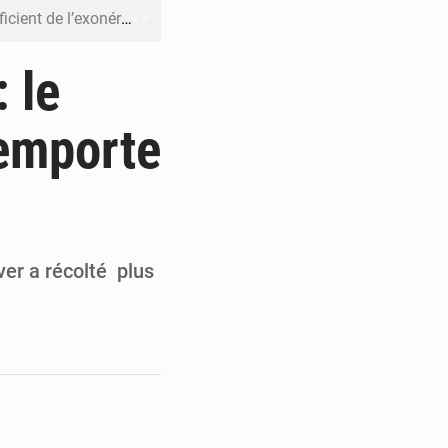
riel reste en vigueur (Mise au point)
’uranium dans le cobalt exporté
 le
 leur argent avec l’USDT
emporte
 inclusive des enfants handicapés
rès 200 jours d’opacité
ver a récolté plus