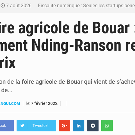
7 août 2026
Fiscalité numérique : Seules les startups bénéficient de l’exonération, mais l’arrêté interministé
7 août 2026
RDC : Kinshasa annonce des analyses croisées après des allégations sur des traces d
re agricole de Bouar :
6 août 2026
Comment des milliers d’Africains protègent et font fructifier
ment Nding-Ranson r
6 août 2026
RDC : Raïssa Malu lance les préparatifs d’une Table ronde nationale sur l’éducation
rix
6 août 2026
Shadary et Minaku enfin transférés à l’auditorat militaire ap
n de la foire agricole de Bouar qui vient de s’ache
s de…
le:
7 février 2022
ANGUI.COM
book
Tweetez!