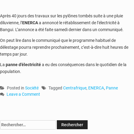
Après 40 jours des travaux sur les pylônes tombés suite à une pluie
diluvienne, l’
ENERCA
a annoncé le rétablissement de l’électricité à
Bangui. L’annonce a été faite samedi dernier dans un communiqué.
On peut lire dans le communiqué que le programme habituel de
délestage pourra reprendre prochainement, c’est-à-dire huit heures de
temps par jour.
La
panne d’électricité
a eu des conséquences dans le quotidien de la
population.
Posted in
Société
Tagged
Centrafrique
,
ENERCA
,
Panne
Leave a Comment
on
RCA
:
l’ENERCA
Rechercher :
annonce
le