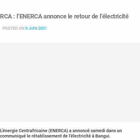
RCA
:
RCA : l’ENERCA annonce le retour de l’électricité
130
millions
POSTED ON
9 JUIN 2021
de
dollar
pour
atteindre
50%
d’accès
à
l’électricité
L’énergie Centrafricaine (ENERCA) a annoncé samedi dans un
communiqué le rétablissement de l’électricité à Bangui.