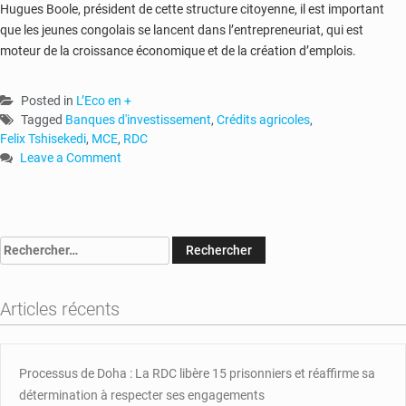
Hugues Boole, président de cette structure citoyenne, il est important
que les jeunes congolais se lancent dans l’entrepreneuriat, qui est
moteur de la croissance économique et de la création d’emplois.
Posted in
L’Eco en +
Tagged
Banques d'investissement
,
Crédits agricoles
,
Felix Tshisekedi
,
MCE
,
RDC
Leave a Comment
on
RDC
:
des
Rechercher :
banques
d’investissement
et
Articles récents
de
crédits
agricoles
pour
Processus de Doha : La RDC libère 15 prisonniers et réaffirme sa
accompagner
détermination à respecter ses engagements
la