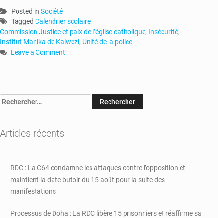
Posted in
Société
Tagged
Calendrier scolaire
,
Commission Justice et paix de l’église catholique
,
Insécurité
,
Institut Manika de Kalwezi
,
Unité de la police
Leave a Comment
on
RDC
:
des
Rechercher :
policiers
à
la
Articles récents
place
des
élaves
à
RDC : La C64 condamne les attaques contre l’opposition et
l’Institut
maintient la date butoir du 15 août pour la suite des
Manika
manifestations
de
Kolwezi
Processus de Doha : La RDC libère 15 prisonniers et réaffirme sa