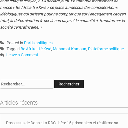
et de chaque citoyen, a-t-il déclaré jeudi. En tant que mouvement de
masse « Be Africa ti é Kwè » se place au-dessus des considérations
idéologiques qui divisent pour ne compter que sur l’engagement citoyen
total, la détermination à servir son pays et la capacité à transformer la
société centrafricaine. »
Posted in
Partis politiques
Tagged
Be Afrika ti é Kwè
,
Mahamat Kamoun
,
Plateforme politique
Leave a Comment
on
RCA:
l’ex-
Premier
Rechercher :
ministre
Mahamat
Kamoun
Articles récents
lance
sa
plateforme
politique
Processus de Doha : La RDC libère 15 prisonniers et réaffirme sa