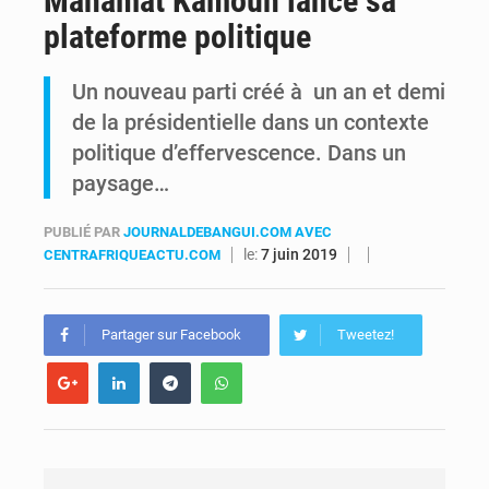
Mahamat Kamoun lance sa
plateforme politique
RDC : Kinshasa annonce des analyses croisées après des allégations sur des traces d’uranium dans le cobalt exporté
Un nouveau parti créé à un an et demi
Comment des milliers d’Africains protègent et font fructifier leur argent avec l’USDT
de la présidentielle dans un contexte
politique d’effervescence. Dans un
paysage…
PUBLIÉ PAR
JOURNALDEBANGUI.COM AVEC
le:
7 juin 2019
CENTRAFRIQUEACTU.COM
Partager sur Facebook
Tweetez!