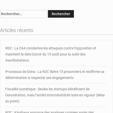
:
6
Rechercher :
mois
d’arriérés
de
Articles récents
salaire
pour
les
gouverneurs
RDC : La C64 condamne les attaques contre l’opposition et
de
maintient la date butoir du 15 août pour la suite des
provinces
manifestations
Processus de Doha : La RDC libère 15 prisonniers et réaffirme sa
détermination à respecter ses engagements
Fiscalité numérique : Seules les startups bénéficient de
l’exonération, mais l’arrêté interministériel reste en vigueur (Mise
au point)
RDC : Kinshasa annonce des analyses croisées après des