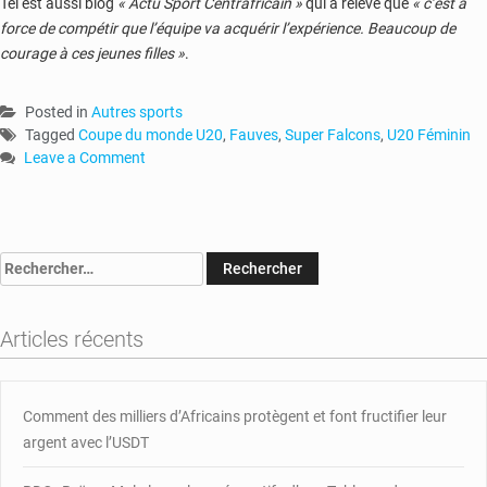
Tel est aussi blog
« Actu Sport Centrafricain »
qui a relevé que
« c’est à
force de compétir que l’équipe va acquérir l’expérience. Beaucoup de
courage à ces jeunes filles »
.
Posted in
Autres sports
Tagged
Coupe du monde U20
,
Fauves
,
Super Falcons
,
U20 Féminin
Leave a Comment
on
RCA-
U20
Féminin
Rechercher :
:
les
Fauves
Articles récents
s’inclinent
face
aux
Super
Comment des milliers d’Africains protègent et font fructifier leur
Falcons
argent avec l’USDT
du
Nigeria