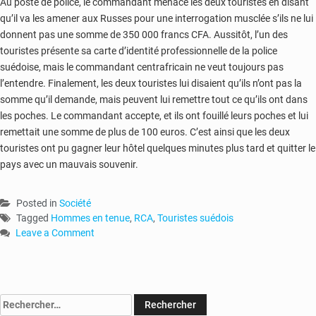
Au poste de police, le commandant menace les deux touristes en disant
qu’il va les amener aux Russes pour une interrogation musclée s’ils ne lui
donnent pas une somme de 350 000 francs CFA. Aussitôt, l’un des
touristes présente sa carte d’identité professionnelle de la police
suédoise, mais le commandant centrafricain ne veut toujours pas
l’entendre. Finalement, les deux touristes lui disaient qu’ils n’ont pas la
somme qu’il demande, mais peuvent lui remettre tout ce qu’ils ont dans
les poches. Le commandant accepte, et ils ont fouillé leurs poches et lui
remettait une somme de plus de 100 euros. C’est ainsi que les deux
touristes ont pu gagner leur hôtel quelques minutes plus tard et quitter le
pays avec un mauvais souvenir.
Posted in
Société
Tagged
Hommes en tenue
,
RCA
,
Touristes suédois
Leave a Comment
on
RCA
:
deux
Rechercher :
touristes