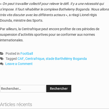
«
On peut travailler collectif pour relever le défi. Il y a une nécessité qui
s’impose. Il faut réhabiliter le complexe Bathelemy Boganda. Nous allons
très vite discuter avec les différents acteurs
», a réagi Lionel régis
Dounda, ministre des Sports.
Par ailleurs, la Centrafrique peut encore profiter de ces périodes de
suspension d’activités sportives pour se conformer aux normes
internationales.
Posted in
Football
Tagged
CAF
,
Centrafrique
,
stade Barthélémy Boganda
Leave a Comment
on
RCA
:
le
Rechercher :
stade
Barthélémy
Boganda
Articles récents
de