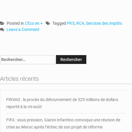
Posted in
L’Eco en +
Tagged
PK5
,
RCA
,
Sercices des impôts
Leave a Comment
on
RCA
:
retour
Rechercher :
des
services
des
Articles récents
impôts
au
PK5
FRIVAO : le procès du détournement de 325 millions de dollars
reporté à la mi-août
FIFA : sous pression, Gianni Infantino convoque une réunion de
crise au Maroc après l’échec de son projet de réforme