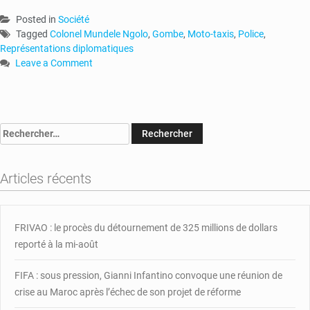
Posted in
Société
Tagged
Colonel Mundele Ngolo
,
Gombe
,
Moto-taxis
,
Police
,
Représentations diplomatiques
Leave a Comment
on
Congo
:
la
Rechercher :
police
de
Gombe
Articles récents
saisie
920
motos
FRIVAO : le procès du détournement de 325 millions de dollars
reporté à la mi-août
FIFA : sous pression, Gianni Infantino convoque une réunion de
crise au Maroc après l’échec de son projet de réforme