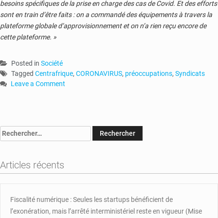
besoins spécifiques de la prise en charge des cas de Covid. Et des efforts
sont en train d’être faits : on a commandé des équipements à travers la
plateforme globale d’approvisionnement et on n’a rien reçu encore de
cette plateforme. »
Posted in
Société
Tagged
Centrafrique
,
CORONAVIRUS
,
préoccupations
,
Syndicats
Leave a Comment
on
RCA-
Coronavirus
:
Rechercher :
le
ministre
de
Articles récents
la
Santé
répond
aux
Fiscalité numérique : Seules les startups bénéficient de
préoccupations
l’exonération, mais l’arrêté interministériel reste en vigueur (Mise
des