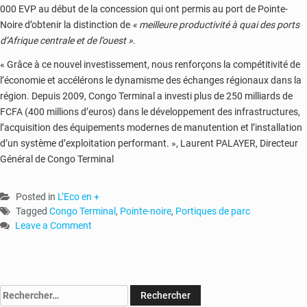
000 EVP au début de la concession qui ont permis au port de Pointe-
Noire d’obtenir la distinction de
« meilleure productivité à quai des ports
d’Afrique centrale et de l’ouest »
.
« Grâce à ce nouvel investissement, nous renforçons la compétitivité de
l’économie et accélérons le dynamisme des échanges régionaux dans la
région. Depuis 2009, Congo Terminal a investi plus de 250 milliards de
FCFA (400 millions d’euros) dans le développement des infrastructures,
l’acquisition des équipements modernes de manutention et l’installation
d’un système d’exploitation performant. », Laurent PALAYER, Directeur
Général de Congo Terminal
Posted in
L’Eco en +
Tagged
Congo Terminal
,
Pointe-noire
,
Portiques de parc
Leave a Comment
on
Congo
Terminal
achète
Rechercher :
de