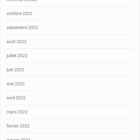
octobre 2022
septembre 2022
août 2022
juillet 2022
juin 2022
mai 2022
avril 2022
mars 2022
février 2022