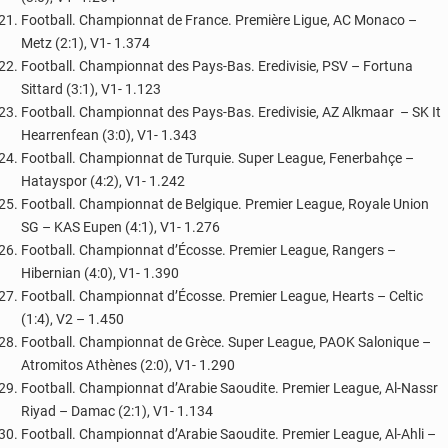
Football. Championnat de France. Première Ligue, AC Monaco –
Metz (2:1), V1- 1.374
Football. Championnat des Pays-Bas. Eredivisie, PSV – Fortuna
Sittard (3:1), V1- 1.123
Football. Championnat des Pays-Bas. Eredivisie, AZ Alkmaar – SK It
Hearrenfean (3:0), V1- 1.343
Football. Championnat de Turquie. Super League, Fenerbahçe –
Hatayspor (4:2), V1- 1.242
Football. Championnat de Belgique. Premier League, Royale Union
SG – KAS Eupen (4:1), V1- 1.276
Football. Championnat d’Écosse. Premier League, Rangers –
Hibernian (4:0), V1- 1.390
Football. Championnat d’Écosse. Premier League, Hearts – Celtic
(1:4), V2 – 1.450
Football. Championnat de Grèce. Super League, PAOK Salonique –
Atromitos Athènes (2:0), V1- 1.290
Football. Championnat d’Arabie Saoudite. Premier League, Al-Nassr
Riyad – Damac (2:1), V1- 1.134
Football. Championnat d’Arabie Saoudite. Premier League, Al-Ahli –