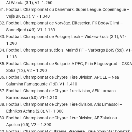
Al-Wehda (3:1), V1- 1.260
Football. Championnat du Danemark. Super League, Copenhague –
Vejle BK (2:1), V1- 1.340
Football. Championnat de Norvège. Eliteserien, FK Bodø/Glimt –
Sandefjord (4:3), V1- 1.169
Football. Championnat de Pologne, Lech – Widzew Łódź (3:1), V1-
1.290
Football. Championnat suédois. Malmö FF – Varbergs BoIS (5:0), V1-
1.118
Football. Championnat de Bulgarie. A PFG, Pirin Blagoevgrad – CSKA
Sofia (1:2), V2 – 1.290
Football. Championnat de Chypre. 1ère Division, APOEL – Nea
Salamina Famagouste (1:0), V1- 1.410
Football. Championnat de Chypre. 1re division, AEK Larnaca –
Karmiótissa (5:0), V1- 1.310
Football. Championnat de Chypre. 1ère division, Aris Limassol –
Ethnikos Achna (2:0), V1- 1.300
Football. Championnat de Chypre. 1ère Division, AE Zakakiou –
Apollon (0:5), V2 – 1.390
Football. Championnat d’Ukraine. Première Ligue, Shakhtar Donetsk