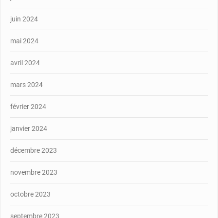
juin 2024
mai 2024
avril 2024
mars 2024
février 2024
janvier 2024
décembre 2023
novembre 2023
octobre 2023
septembre 2023