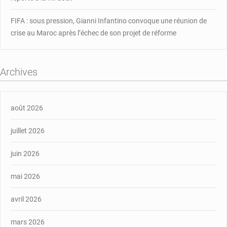
FIFA : sous pression, Gianni Infantino convoque une réunion de
crise au Maroc après l’échec de son projet de réforme
Archives
août 2026
juillet 2026
juin 2026
mai 2026
avril 2026
mars 2026