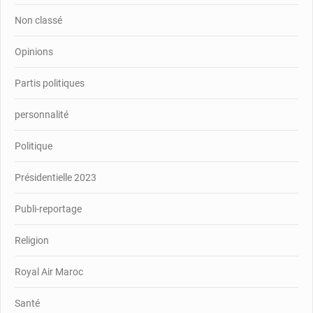
Non classé
Opinions
Partis politiques
personnalité
Politique
Présidentielle 2023
Publi-reportage
Religion
Royal Air Maroc
Santé