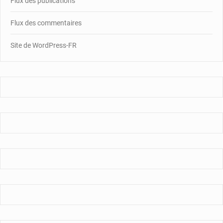
Flux des publications
Flux des commentaires
Site de WordPress-FR