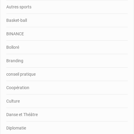
Autres sports
Basket-ball
BINANCE
Bolloré
Branding
conseil pratique
Coopération
Culture
Danse et Théâtre
Diplomatie