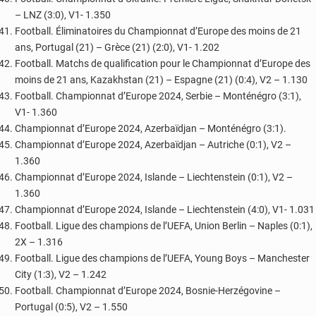
– LNZ (3:0), V1- 1.350
Football. Éliminatoires du Championnat d’Europe des moins de 21
ans, Portugal (21) – Grèce (21) (2:0), V1- 1.202
Football. Matchs de qualification pour le Championnat d’Europe des
moins de 21 ans, Kazakhstan (21) – Espagne (21) (0:4), V2 – 1.130
Football. Championnat d’Europe 2024, Serbie – Monténégro (3:1),
V1- 1.360
Championnat d’Europe 2024, Azerbaïdjan – Monténégro (3:1).
Championnat d’Europe 2024, Azerbaïdjan – Autriche (0:1), V2 –
1.360
Championnat d’Europe 2024, Islande – Liechtenstein (0:1), V2 –
1.360
Championnat d’Europe 2024, Islande – Liechtenstein (4:0), V1- 1.031
Football. Ligue des champions de l’UEFA, Union Berlin – Naples (0:1),
2X – 1.316
Football. Ligue des champions de l’UEFA, Young Boys – Manchester
City (1:3), V2 – 1.242
Football. Championnat d’Europe 2024, Bosnie-Herzégovine –
Portugal (0:5), V2 – 1.550