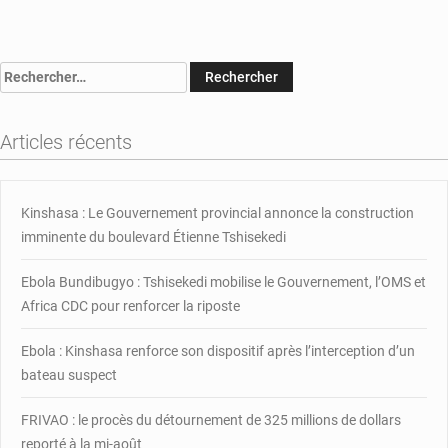
Un
homme
chanceux
Rechercher :
de
Guinée
a
Articles récents
gagné
plus
de
$550,000
Kinshasa : Le Gouvernement provincial annonce la construction
grâce
imminente du boulevard Étienne Tshisekedi
à
un
Ebola Bundibugyo : Tshisekedi mobilise le Gouvernement, l’OMS et
pari
Africa CDC pour renforcer la riposte
sportif!
Ebola : Kinshasa renforce son dispositif après l’interception d’un
bateau suspect
FRIVAO : le procès du détournement de 325 millions de dollars
reporté à la mi-août