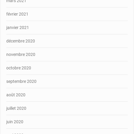
mars 2021
février 2021
janvier 2021
décembre 2020
novembre 2020
octobre 2020
septembre 2020
août 2020
juillet 2020
juin 2020