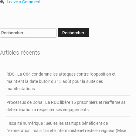
Leave a Comment
on
RCA
:
des
Rechercher :
tirs
ont
retenti
Articles récents
à
la
direction
générale
RDC : La C64 condamne les attaques contre l’opposition et
de
maintient la date butoir du 15 août pour la suite des
la
manifestations
police
Processus de Doha : La RDC libère 15 prisonniers et réaffirme sa
détermination à respecter ses engagements
Fiscalité numérique : Seules les startups bénéficient de
l’exonération, mais l’arrêté interministériel reste en vigueur (Mise