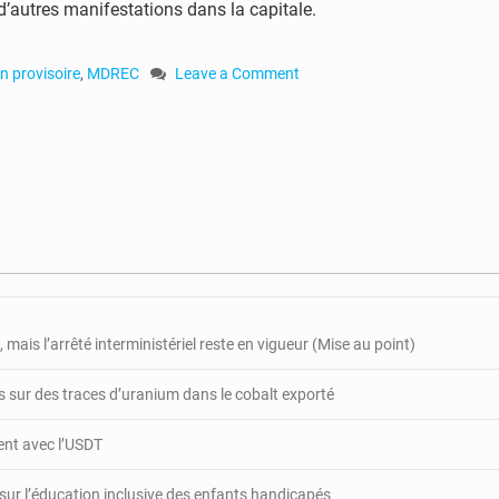
’autres manifestations dans la capitale.
n provisoire
,
MDREC
Leave a Comment
on
RCA
:
libération
provisoire
pour
Joseph
Bendounga
 mais l’arrêté interministériel reste en vigueur (Mise au point)
 sur des traces d’uranium dans le cobalt exporté
gent avec l’USDT
 sur l’éducation inclusive des enfants handicapés