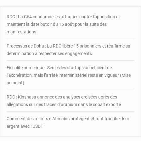
victoire,
les
leçons
RDC : La C64 condamne les attaques contre l’opposition et
des
maintient la date butoir du 15 août pour la suite des
Jeux
manifestations
olympiques
et
Processus de Doha : La RDC libère 15 prisonniers et réaffirme sa
la
détermination à respecter ses engagements
voie
du
développement
Fiscalité numérique : Seules les startups bénéficient de
l’exonération, mais l’arrêté interministériel reste en vigueur (Mise
au point)
RDC : Kinshasa annonce des analyses croisées après des
allégations sur des traces d’uranium dans le cobalt exporté
Comment des milliers d’Africains protègent et font fructifier leur
argent avec l’USDT