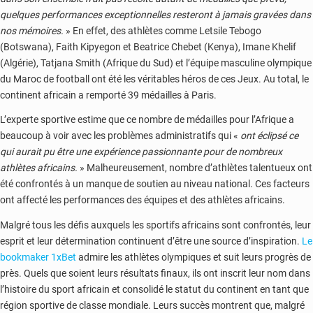
quelques performances exceptionnelles resteront à jamais gravées dans
nos mémoires.
» En effet, des athlètes comme Letsile Tebogo
(Botswana), Faith Kipyegon et Beatrice Chebet (Kenya), Imane Khelif
(Algérie), Tatjana Smith (Afrique du Sud) et l’équipe masculine olympique
du Maroc de football ont été les véritables héros de ces Jeux. Au total, le
continent africain a remporté 39 médailles à Paris.
L’experte sportive estime que ce nombre de médailles pour l’Afrique a
beaucoup à voir avec les problèmes administratifs qui «
ont éclipsé ce
qui aurait pu être une expérience passionnante pour de nombreux
athlètes africains.
» Malheureusement, nombre d’athlètes talentueux ont
été confrontés à un manque de soutien au niveau national. Ces facteurs
ont affecté les performances des équipes et des athlètes africains.
Malgré tous les défis auxquels les sportifs africains sont confrontés, leur
esprit et leur détermination continuent d’être une source d’inspiration.
Le
bookmaker 1xBet
admire les athlètes olympiques et suit leurs progrès de
près. Quels que soient leurs résultats finaux, ils ont inscrit leur nom dans
l’histoire du sport africain et consolidé le statut du continent en tant que
région sportive de classe mondiale. Leurs succès montrent que, malgré