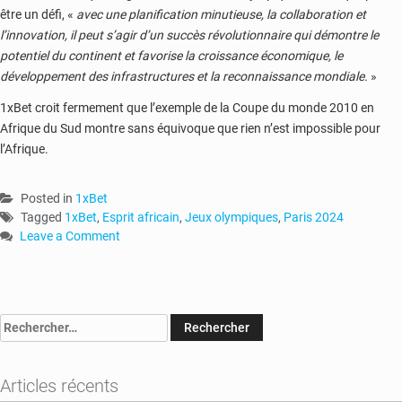
être un défi, «
avec une planification minutieuse, la collaboration et
l’innovation, il peut s’agir d’un succès révolutionnaire qui démontre le
potentiel du continent et favorise la croissance économique, le
développement des infrastructures et la reconnaissance mondiale.
»
1xBet croit fermement que l’exemple de la Coupe du monde 2010 en
Afrique du Sud montre sans équivoque que rien n’est impossible pour
l’Afrique.
Posted in
1xBet
Tagged
1xBet
,
Esprit africain
,
Jeux olympiques
,
Paris 2024
Leave a Comment
on
Paris
2024
:
Rechercher :
l’esprit
africain
de
Articles récents
la