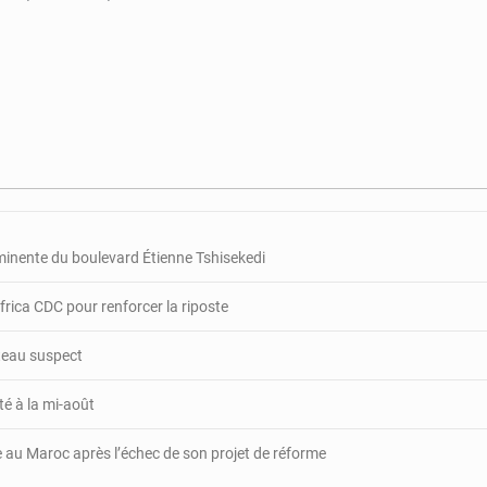
on
RCA
:
de
faux
agents
de
renseignement
de
la
présidence
minente du boulevard Étienne Tshisekedi
arrêtés
rica CDC pour renforcer la riposte
ateau suspect
té à la mi-août
e au Maroc après l’échec de son projet de réforme