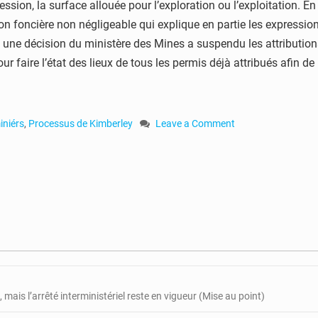
ssion, la surface allouée pour l’exploration ou l’exploitation. En
ssion foncière non négligeable qui explique en partie les expres
 une décision du ministère des Mines a suspendu les attributions 
ur faire l’état des lieux de tous les permis déjà attribués afin de
iniérs
,
Processus de Kimberley
Leave a Comment
on
Centrafrique
:
116
permis
miniers
rendus
publics
 mais l’arrêté interministériel reste en vigueur (Mise au point)