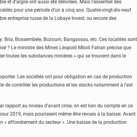
et d’argile ont aussi été délivrées. Mais l’essentiel des
ncédés pour une période d’un à cinq ans. Quatre-vingt-dix-neuf
bre entreprise russe de la Lobaye Invest, ou encore des
ley. Bria, Bossembele, Bozoum, Bangassou, etc. Ces localités sont
orisé ? Le ministre des Mines Léopold Mboli Fatran précise que
iter toutes les substances minières » qui se trouvent dans le
 exporter. Les sociétés ont pour obligation en cas de production
cile de contrôler les productions et les stocks notamment à l’est
par rapport au niveau d’avant crise, on est loin du compte en ce
 pour 2019, mais pourraient même être revues à la baisse. Avant
d’un « effondrement du secteur ». Une baisse de la production