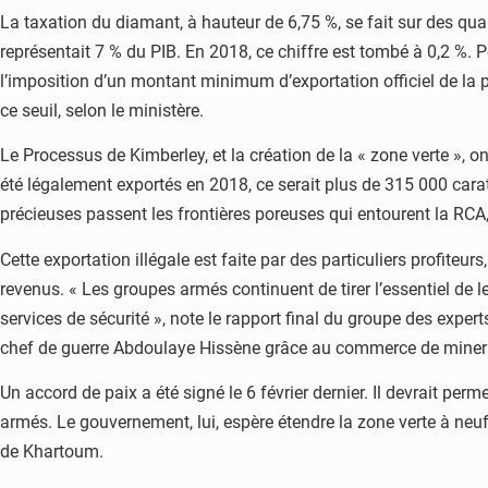
La taxation du diamant, à hauteur de 6,75 %, se fait sur des qua
représentait 7 % du PIB. En 2018, ce chiffre est tombé à 0,2 %. 
l’imposition d’un montant minimum d’exportation officiel de la 
ce seuil, selon le ministère.
Le Processus de Kimberley, et la création de la « zone verte », 
été légalement exportés en 2018, ce serait plus de 315 000 carats
précieuses passent les frontières poreuses qui entourent la RC
Cette exportation illégale est faite par des particuliers profiteu
revenus. « Les groupes armés continuent de tirer l’essentiel de l
services de sécurité », note le rapport final du groupe des exp
chef de guerre Abdoulaye Hissène grâce au commerce de minerai
Un accord de paix a été signé le 6 février dernier. Il devrait perm
armés. Le gouvernement, lui, espère étendre la zone verte à neuf
de Khartoum.