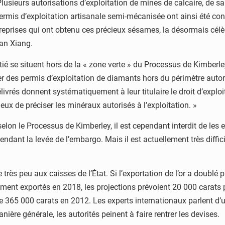
urs autorisations d’exploitation de mines de calcaire, de sable 
permis d’exploitation artisanale semi-mécanisée ont ainsi été co
treprises qui ont obtenu ces précieux sésames, la désormais célè
an Xiang.
oitié se situent hors de la « zone verte » du Processus de Kimber
buer des permis d’exploitation de diamants hors du périmètre aut
élivrés donnent systématiquement à leur titulaire le droit d’explo
ieux de préciser les minéraux autorisés à l’exploitation. »
 selon le Processus de Kimberley, il est cependant interdit de les
tendant la levée de l’embargo. Mais il est actuellement très diffi
très peu aux caisses de l’État. Si l’exportation de l’or a doublé 
lement exportés en 2018, les projections prévoient 20 000 carats
eindre 365 000 carats en 2012. Les experts internationaux parlent 
nière générale, les autorités peinent à faire rentrer les devises.