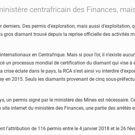
u ministère centrafricain des Finances, ma
 derniers. Des permis d’exploration, mais aussi d’exploitation, q
s gros diamant trouvé depuis la reprise officielle des activités mi
ernationaux en Centrafrique. Mais si pour l’or, il n’existe aucun
cé un processus mondial de certification du diamant qui vise à évi
crise éclate dans le pays, la RCA s’est ainsi vu interdire d’expo
ey en 2015. Seuls les diamants provenant de cinq sous-préfecture
pays, un permis signé par le ministère des Mines est nécessaire. 
 le site internet du ministère des Finances, une partie des arrêt
ent l’attribution de 116 permis entre le 4 janvier 2018 et le 26 fé