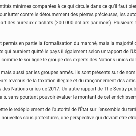
ntités minimes comparées à ce qui circule dans ce qu’il faut bie
Pour lutter contre le détournement des pierres précieuses, les a
part des bureaux d’achats (200 000 dollars par mois). Plusieurs
ont permis en partie la formalisation du marché, mais la majorité
 qui auraient quitté le pays illégalement selon unrapport de l’US
A, comme le souligne le groupe des experts des Nations unies da
rs, mais aussi par les groupes armés. Ils sont présents sur de nom
eurs revenus de la taxation illégale et du rançonnement des artisa
erts des Nations unies de 2017. Un autre rapport de The Sentry p
s, sans pourtant pouvoir évaluer le montant de cet enrichisse
ettre le redéploiement de l’autorité de l’État sur l’ensemble du te
 nouvelles sous-préfectures, une perspective qui devrait être ét