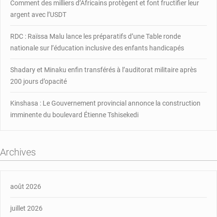
Comment des milliers d’Africains protègent et font fructifier leur
financière
argent avec l’USDT
d’Afrique
centrale,
RDC : Raïssa Malu lance les préparatifs d’une Table ronde
5
milliards
nationale sur l’éducation inclusive des enfants handicapés
de
FCFA
Shadary et Minaku enfin transférés à l’auditorat militaire après
»
200 jours d’opacité
Kinshasa : Le Gouvernement provincial annonce la construction
imminente du boulevard Étienne Tshisekedi
Archives
août 2026
juillet 2026