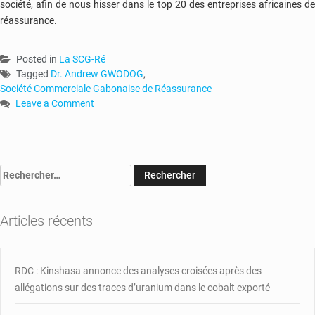
société, afin de nous hisser dans le top 20 des entreprises africaines de
réassurance.
Posted in
La SCG-Ré
Tagged
Dr. Andrew GWODOG
,
Société Commerciale Gabonaise de Réassurance
Leave a Comment
on
Dr.
Andrew
GWODOG
Rechercher :
:
«
La
Articles récents
SCG-
Ré
souhaiterait
lever
RDC : Kinshasa annonce des analyses croisées après des
sur
allégations sur des traces d’uranium dans le cobalt exporté
la
place