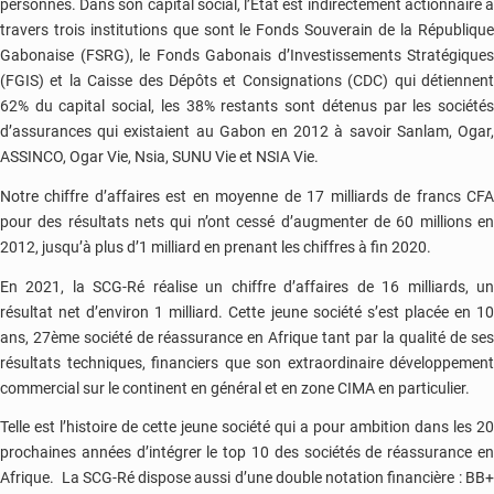
personnes. Dans son capital social, l’État est indirectement actionnaire à
travers trois institutions que sont le Fonds Souverain de la République
Gabonaise (FSRG), le Fonds Gabonais d’Investissements Stratégiques
(FGIS) et la Caisse des Dépôts et Consignations (CDC) qui détiennent
62% du capital social, les 38% restants sont détenus par les sociétés
d’assurances qui existaient au Gabon en 2012 à savoir Sanlam, Ogar,
ASSINCO, Ogar Vie, Nsia, SUNU Vie et NSIA Vie.
Notre chiffre d’affaires est en moyenne de 17 milliards de francs CFA
pour des résultats nets qui n’ont cessé d’augmenter de 60 millions en
2012, jusqu’à plus d’1 milliard en prenant les chiffres à fin 2020.
En 2021, la SCG-Ré réalise un chiffre d’affaires de 16 milliards, un
résultat net d’environ 1 milliard. Cette jeune société s’est placée en 10
ans, 27ème société de réassurance en Afrique tant par la qualité de ses
résultats techniques, financiers que son extraordinaire développement
commercial sur le continent en général et en zone CIMA en particulier.
Telle est l’histoire de cette jeune société qui a pour ambition dans les 20
prochaines années d’intégrer le top 10 des sociétés de réassurance en
Afrique. La SCG-Ré dispose aussi d’une double notation financière : BB+