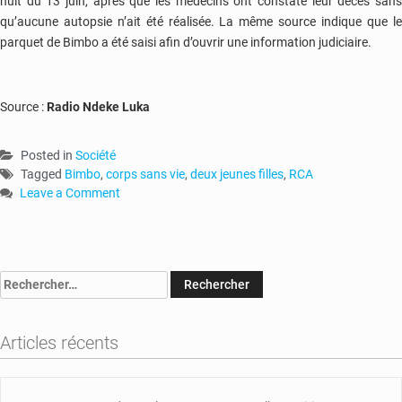
nuit du 13 juin, après que les médecins ont constaté leur décès sans
qu’aucune autopsie n’ait été réalisée. La même source indique que le
parquet de Bimbo a été saisi afin d’ouvrir une information judiciaire.
Source :
Radio Ndeke Luka
Posted in
Société
Tagged
Bimbo
,
corps sans vie
,
deux jeunes filles
,
RCA
Leave a Comment
on
RCA
:
deux
Rechercher :
gamines
d’une
même
Articles récents
famille
retrouvées
mortes
dans