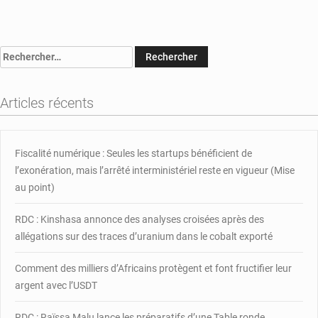
RCA
:
le
Rechercher :
colonel
Moussa
Kitoko
Articles récents
transféré
au
camp
de
Fiscalité numérique : Seules les startups bénéficient de
Roux
l’exonération, mais l’arrêté interministériel reste en vigueur (Mise
au point)
RDC : Kinshasa annonce des analyses croisées après des
allégations sur des traces d’uranium dans le cobalt exporté
Comment des milliers d’Africains protègent et font fructifier leur
argent avec l’USDT
RDC : Raïssa Malu lance les préparatifs d’une Table ronde