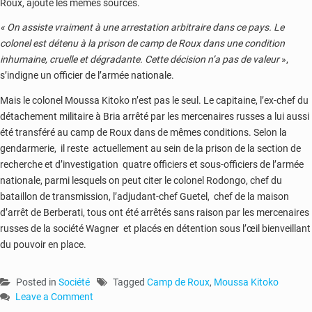
Roux, ajoute les mêmes sources.
« On assiste vraiment à une arrestation arbitraire dans ce pays. Le
colonel est détenu à la prison de camp de Roux dans une condition
inhumaine, cruelle et dégradante. Cette décision n’a pas de valeur
»,
s’indigne un officier de l’armée nationale.
Mais le colonel Moussa Kitoko n’est pas le seul. Le capitaine, l’ex-chef du
détachement militaire à Bria arrêté par les mercenaires russes a lui aussi
été transféré au camp de Roux dans de mêmes conditions. Selon la
gendarmerie, il reste actuellement au sein de la prison de la section de
recherche et d’investigation quatre officiers et sous-officiers de l’armée
nationale, parmi lesquels on peut citer le colonel Rodongo, chef du
bataillon de transmission, l’adjudant-chef Guetel, chef de la maison
d’arrêt de Berberati, tous ont été arrêtés sans raison par les mercenaires
russes de la société Wagner et placés en détention sous l’œil bienveillant
du pouvoir en place.
Posted in
Société
Tagged
Camp de Roux
,
Moussa Kitoko
Leave a Comment
on