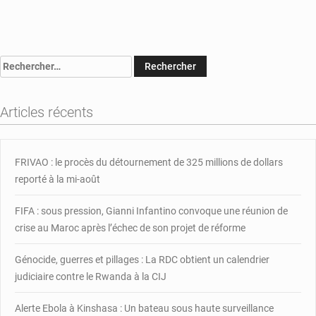
on
Diplomatie
:
le
Rechercher :
nouvel
ambassadeur
de
Articles récents
France
en
RCA
prend
FRIVAO : le procès du détournement de 325 millions de dollars
fonction
reporté à la mi-août
FIFA : sous pression, Gianni Infantino convoque une réunion de
crise au Maroc après l’échec de son projet de réforme
Génocide, guerres et pillages : La RDC obtient un calendrier
judiciaire contre le Rwanda à la CIJ
Alerte Ebola à Kinshasa : Un bateau sous haute surveillance