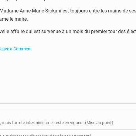
Madame Anne-Marie Siokani est toujours entre les mains de ses r
ame le maire.
elle affaire qui est survenue à un mois du premier tour des électi
Leave a Comment
n
CA-
ambouti
e
aire
e
a
ille
ris
n
 mais l’arrêté interministériel reste en vigueur (Mise au point)
tage
ar