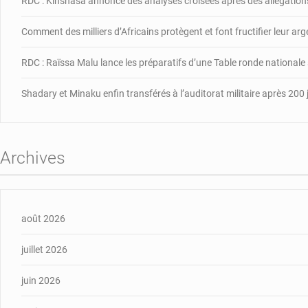
RDC : Kinshasa annonce des analyses croisées après des allégations
l
é
Comment des milliers d’Africains protègent et font fructifier leur ar
d
l
RDC : Raïssa Malu lance les préparatifs d’une Table ronde nationale
Shadary et Minaku enfin transférés à l’auditorat militaire après 200 
Archives
août 2026
juillet 2026
juin 2026