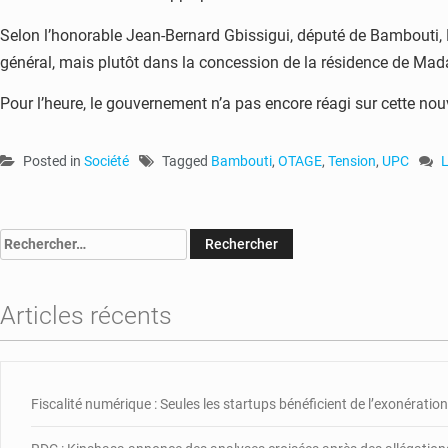
Selon l’honorable Jean-Bernard Gbissigui, député de Bambouti, 
général, mais plutôt dans la concession de la résidence de Mad
Pour l’heure, le gouvernement n’a pas encore réagi sur cette nouv
Posted in
Société
Tagged
Bambouti
,
OTAGE
,
Tension
,
UPC
o
R
B
Rechercher :
:
l
m
d
Articles récents
l
v
p
e
Fiscalité numérique : Seules les startups bénéficient de l’exonération,
o
p