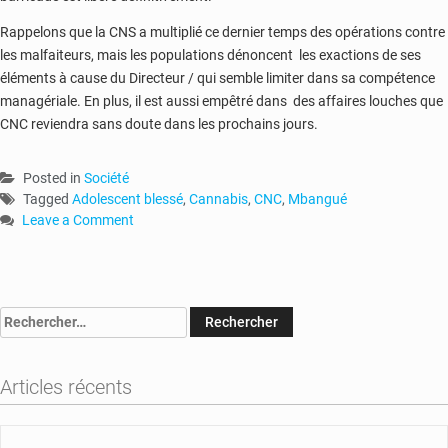
Rappelons que la CNS a multiplié ce dernier temps des opérations contre
les malfaiteurs, mais les populations dénoncent les exactions de ses
éléments à cause du Directeur / qui semble limiter dans sa compétence
managériale. En plus, il est aussi empêtré dans des affaires louches que
CNC reviendra sans doute dans les prochains jours.
Posted in
Société
Tagged
Adolescent blessé
,
Cannabis
,
CNC
,
Mbangué
Leave a Comment
on
RCA
:
un
Rechercher :
adolescent
blessé
dans
Articles récents
une
opération
de